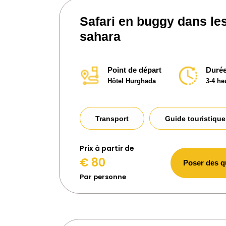
Safari en buggy dans le
sahara
Point de départ
Durée
Hôtel Hurghada
3-4 he
Transport
Guide touristique
Prix ​​à partir de
€ 80
Poser des q
Par personne