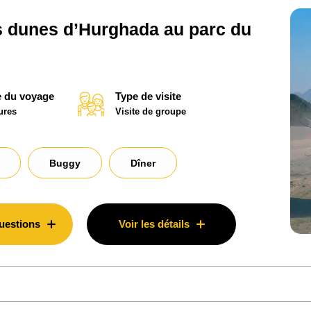
s dunes d’Hurghada au parc du
 du voyage
Type de visite
ures
Visite de groupe
Buggy
Dîner
uestions
Voir les détails