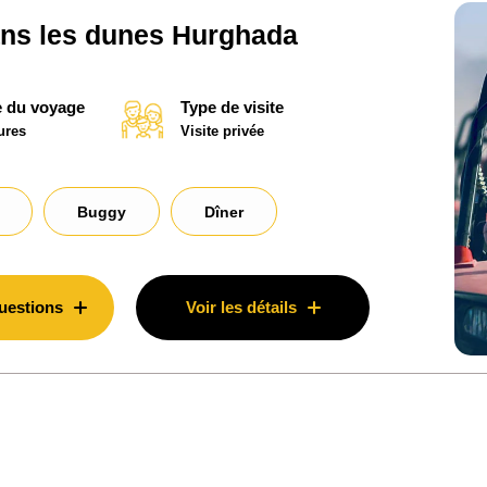
ans les dunes Hurghada
 du voyage
Type de visite
ures
Visite privée
Buggy
Dîner
uestions
Voir les détails