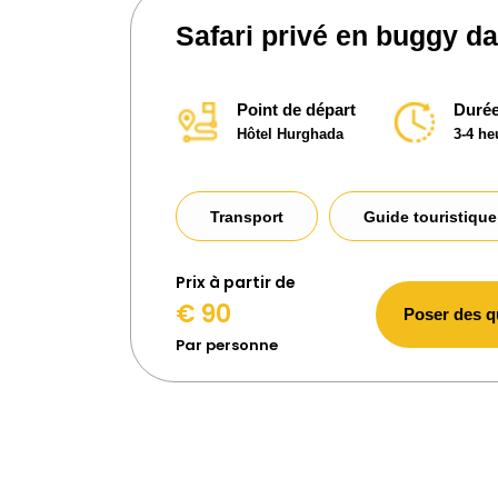
Safari privé en buggy d
Point de départ
Durée
Hôtel Hurghada
3-4 he
Transport
Guide touristique
Prix ​​à partir de
€ 90
Poser des q
Par personne