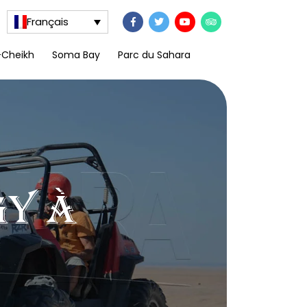
Français
-Cheikh
Soma Bay
Parc du Sahara
gy à