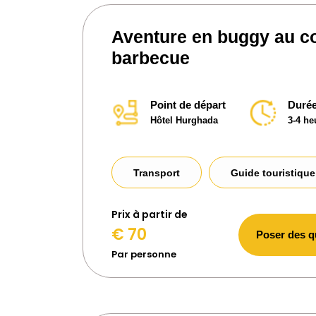
Aventure en buggy au co
barbecue
Point de départ
Durée
Hôtel Hurghada
3-4 he
Transport
Guide touristique
Prix ​​à partir de
€ 70
Poser des q
Par personne