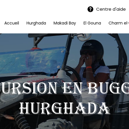
Centre d'aide
Accueil
Hurghada
Makadi Bay
El Gouna
Charm el
ursion en bug
Hurghada